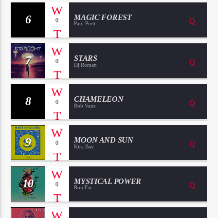
6
MAGIC FOREST
0
Paul Prett
7
STARS
0
Dj Roman
8
CHAMELEON
0
Bob Vans
9
MOON AND SUN
0
Kira Bay
10
MYSTICAL POWER
0
Ron Far