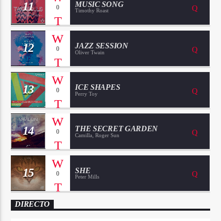
11
MUSIC SONG
0
Timothy Roast
12
JAZZ SESSION
0
Oliver Twain
13
ICE SHAPES
0
Perry Toy
14
THE SECRET GARDEN
0
Camilla, Roger Sun
15
SHE
0
Peter Mills
DIRECTO