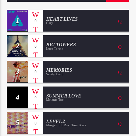
1
HEART LINES
0
Gary J.
2
BIG TOWERS
0
Luca Torino
3
MEMORIES
0
Sandy Loop
4
SUMMER LOVE
0
Melanie Toc
5
LEVEL 2
0
Morgan, JK Rox, Tom Black