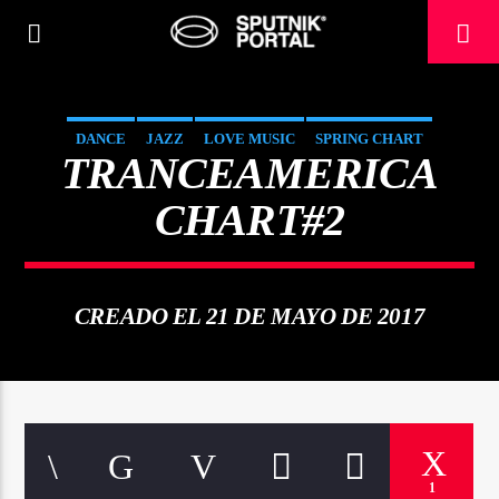
DANCE
JAZZ
LOVE MUSIC
SPRING CHART
TRANCEAMERICA
TRANCEAMERICA
CHART#2
0:00
CREADO EL 21 DE MAYO DE 2017
1
Sputnik radio | 105.4