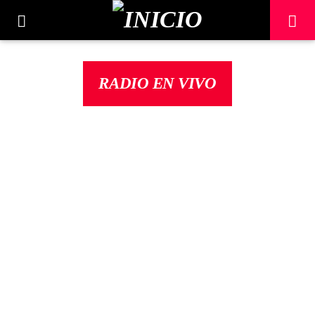
RADIO EN VIVO
0
MUSIC
NEWS
EL MISTERIO DE
CANCIÓN ACTUAL
COMETA: UNA
TÍTULO
FANFARRIA QUE DESAFÍA
ARTISTA