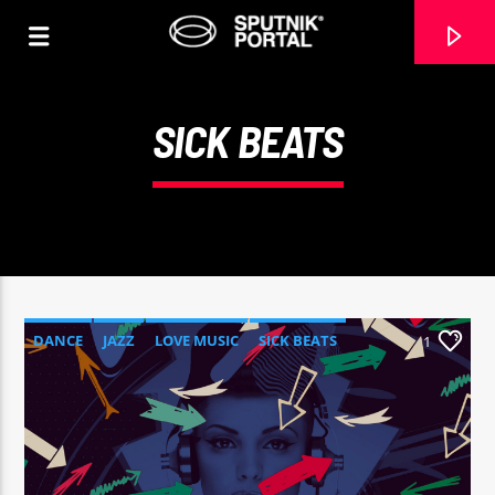
SICK BEATS
0:00
DANCE
JAZZ
LOVE MUSIC
SICK BEATS
1
SPRING CHART
CANCIÓN ACTUAL
NO TITLES AVAILABLE