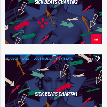
SICK BEATS CHART#2
Sputnik radio | 105.4
DANCE
JAZZ
LOVE MUSIC
SICK BEATS
1
SPRING CHART
SICK BEATS CHART#1