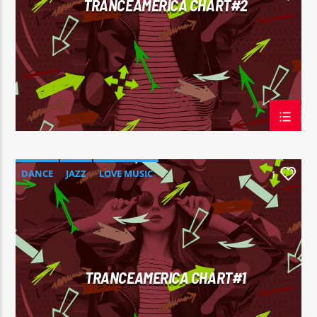
TRANCEAMERICA CHART#2
Sputnik radio | 105.4
DANCE
JAZZ
LOVE MUSIC
1
SPRING CHART
TRANCEAMERICA
TRANCEAMERICA CHART#1