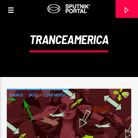
TRANCEAMERICA
0:00
DANCE
JAZZ
LOVE MUSIC
1
SPRING CHART
TRANCEAMERICA
CANCIÓN ACTUAL
NO TITLES AVAILABLE