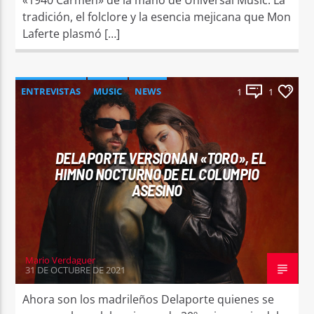
tradición, el folclore y la esencia mejicana que Mon
Laferte plasmó […]
ENTREVISTAS
MUSIC
NEWS
1
1
VIDEO STORIES
DELAPORTE VERSIONAN «TORO», EL
HIMNO NOCTURNO DE EL COLUMPIO
ASESINO
Mario Verdaguer
31 DE OCTUBRE DE 2021
Ahora son los madrileños Delaporte quienes se