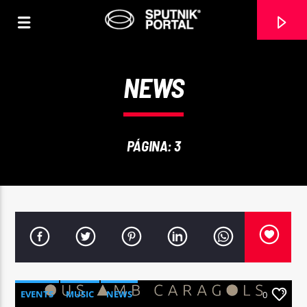
NEWS
PÁGINA: 3
0:00
EVENTS
MUSIC
NEWS
0
Sputnik radio | 105.4