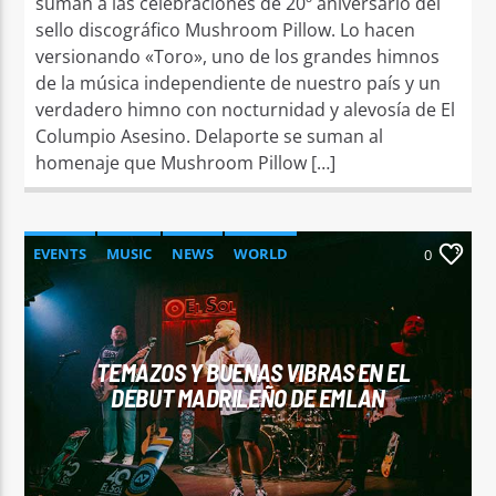
suman a las celebraciones de 20º aniversario del
sello discográfico Mushroom Pillow. Lo hacen
versionando «Toro», uno de los grandes himnos
de la música independiente de nuestro país y un
verdadero himno con nocturnidad y alevosía de El
Columpio Asesino. Delaporte se suman al
homenaje que Mushroom Pillow […]
EVENTS
MUSIC
NEWS
WORLD
0
TEMAZOS Y BUENAS VIBRAS EN EL
DEBUT MADRILEÑO DE EMLAN