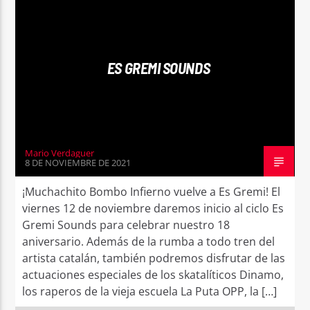
MUSIC
NEWS
ES GREMI SOUNDS
Mario Verdaguer
8 DE NOVIEMBRE DE 2021
¡Muchachito Bombo Infierno vuelve a Es Gremi! El
viernes 12 de noviembre daremos inicio al ciclo Es
Gremi Sounds para celebrar nuestro 18
aniversario. Además de la rumba a todo tren del
artista catalán, también podremos disfrutar de las
actuaciones especiales de los skatalíticos Dinamo,
los raperos de la vieja escuela La Puta OPP, la […]