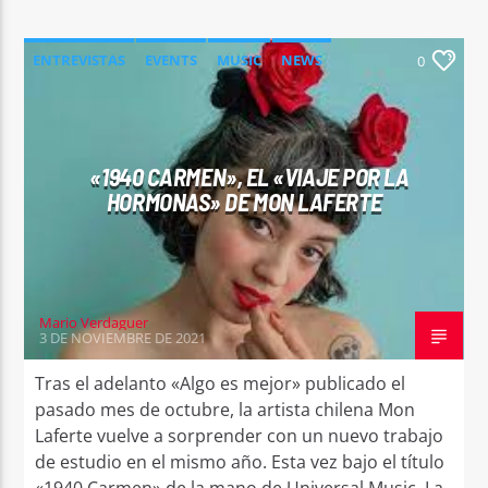
ENTREVISTAS
EVENTS
MUSIC
NEWS
0
«1940 CARMEN», EL «VIAJE POR LA
HORMONAS» DE MON LAFERTE
Mario Verdaguer
3 DE NOVIEMBRE DE 2021
Tras el adelanto «Algo es mejor» publicado el
pasado mes de octubre, la artista chilena Mon
Laferte vuelve a sorprender con un nuevo trabajo
de estudio en el mismo año. Esta vez bajo el título
«1940 Carmen» de la mano de Universal Music. La