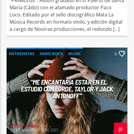
“PRIMILEGE”. Álbum grabado en El Puerto de Santa
María (Cádiz) con el afamado productor Paco
Loco. Editado por el sello discográfico Mata La
Música Records en formato vinilo, y edición digital
a cargo de Nooirax producciones, el redondo […]
ENTREVISTAS
HARD ROCK
MUSIC
0
NEWS
“ME ENCANTARÍA ESTAR EN EL
ESTUDIO CON LORDE, TAYLOR Y JACK
ANTONOFF”
Mario Verdaguer
21 DE NOVIEMBRE DE 2021