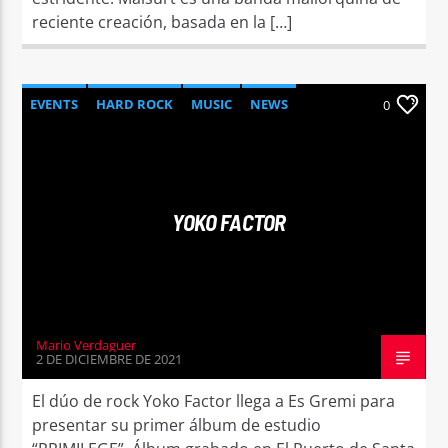
reciente creación, basada en la […]
EVENTS
HARD ROCK
MUSIC
NEWS
0
YOKO FACTOR
Mario Verdaguer
2 DE DICIEMBRE DE 2021
El dúo de rock Yoko Factor llega a Es Gremi para
presentar su primer álbum de estudio