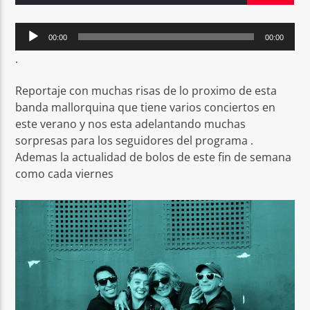
Reproductor
00:00
00:00
de
.
audio
Reportaje con muchas risas de lo proximo de esta
Sputnik radio | 105.4
banda mallorquina que tiene varios conciertos en
este verano y nos esta adelantando muchas
sorpresas para los seguidores del programa .
Ademas la actualidad de bolos de este fin de semana
como cada viernes