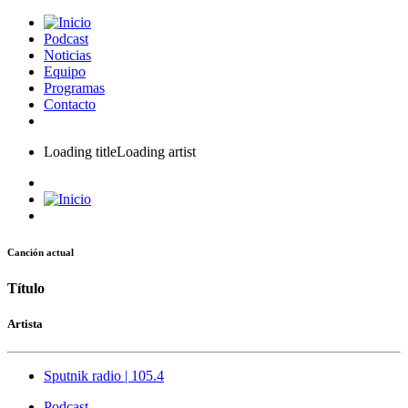
Podcast
Noticias
Equipo
Programas
Contacto
Loading title
Loading artist
Canción actual
Título
Artista
Sputnik radio | 105.4
Podcast