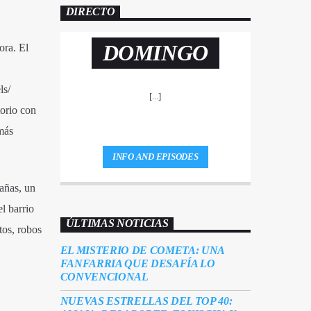
DIRECTO
DOMINGO
ora. El
ls/
[...]
torio con
más
INFO AND EPISODES
añas, un
l barrio
ÚLTIMAS NOTICIAS
tos, robos
EL MISTERIO DE COMETA: UNA
FANFARRIA QUE DESAFÍA LO
CONVENCIONAL
NUEVAS ESTRELLAS DEL TOP 40: