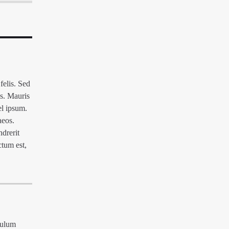
felis. Sed
us. Mauris
el ipsum.
aeos.
drerit
ctum est,
bulum