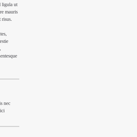
 ligula ut
are mauris
 risus.
tes,
estie
,
llentesque
is nec
ici