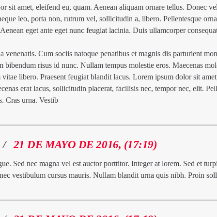
por sit amet, eleifend eu, quam. Aenean aliquam ornare tellus. Donec vel
eque leo, porta non, rutrum vel, sollicitudin a, libero. Pellentesque orn
 Aenean eget ante eget nunc feugiat lacinia. Duis ullamcorper consequat
da venenatis. Cum sociis natoque penatibus et magnis dis parturient mon
am bibendum risus id nunc. Nullam tempus molestie eros. Maecenas mol
 vitae libero. Praesent feugiat blandit lacus. Lorem ipsum dolor sit amet
cenas erat lacus, sollicitudin placerat, facilisis nec, tempor nec, elit. Pe
is. Cras urna. Vestib
/
21 DE MAYO DE 2016, (17:19)
gue. Sed nec magna vel est auctor porttitor. Integer at lorem. Sed et turp
nec vestibulum cursus mauris. Nullam blandit urna quis nibh. Proin soll