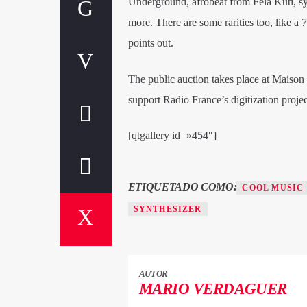
Underground, afrobeat from Fela Kuti, s
more. There are some rarities too, like 
points out.
The public auction takes place at Maison 
support Radio France’s digitization proje
[qtgallery id=»454″]
ETIQUETADO COMO:
COOL MUSIC
SYNTHESIZER
AUTOR
MARIO VERDAGUER