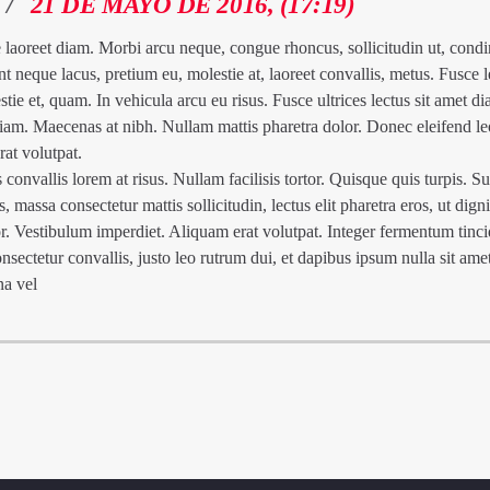
/
21 DE MAYO DE 2016, (17:19)
e laoreet diam. Morbi arcu neque, congue rhoncus, sollicitudin ut, con
ent neque lacus, pretium eu, molestie at, laoreet convallis, metus. Fusce l
tie et, quam. In vehicula arcu eu risus. Fusce ultrices lectus sit amet di
m. Maecenas at nibh. Nullam mattis pharetra dolor. Donec eleifend leo
at volutpat.
onvallis lorem at risus. Nullam facilisis tortor. Quisque quis turpis. S
is, massa consectetur mattis sollicitudin, lectus elit pharetra eros, ut dign
r. Vestibulum imperdiet. Aliquam erat volutpat. Integer fermentum tincid
sectetur convallis, justo leo rutrum dui, et dapibus ipsum nulla sit amet
na vel