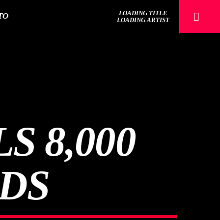
LOADING TITLE
TO
LOADING ARTIST
Sputnik radio | 105.4
S 8,000
RDS