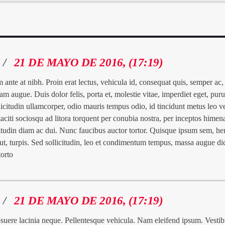
/
21 DE MAYO DE 2016, (17:19)
 ante at nibh. Proin erat lectus, vehicula id, consequat quis, semper ac, 
am augue. Duis dolor felis, porta et, molestie vitae, imperdiet eget, pur
llicitudin ullamcorper, odio mauris tempus odio, id tincidunt metus leo v
taciti sociosqu ad litora torquent per conubia nostra, per inceptos himen
itudin diam ac dui. Nunc faucibus auctor tortor. Quisque ipsum sem, hen
ut, turpis. Sed sollicitudin, leo et condimentum tempus, massa augue di
torto
/
21 DE MAYO DE 2016, (17:19)
suere lacinia neque. Pellentesque vehicula. Nam eleifend ipsum. Vesti