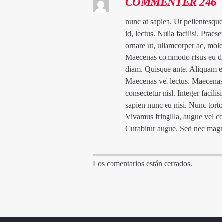
COMMENTER 246
nunc at sapien. Ut pellentesqu
id, lectus. Nulla facilisi. Praes
ornare ut, ullamcorper ac, moles
Maecenas commodo risus eu dia
diam. Quisque ante. Aliquam er
Maecenas vel lectus. Maecenas c
consectetur nisl. Integer facilis
sapien nunc eu nisi. Nunc torto
Vivamus fringilla, augue vel con
Curabitur augue. Sed nec mag
Los comentarios están cerrados.