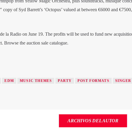
ynthpop from Yellow Magic Orchestra, plus soundtracks, musique conc
a 7″ copy of Syd Barrett’s ‘Octopus’ valued at between €6000 and €7500
de la Radio on June 19. The profits will be used to fund new acquisitio
ct. Browse the auction sale catalogue.
EDM
MUSIC THEMES
PARTY
POST FORMATS
SINGER
ARCHIVOS DEL AUTOR