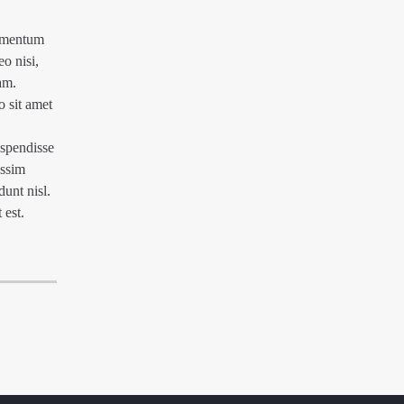
dimentum
eo nisi,
am.
 sit amet
uspendisse
issim
unt nisl.
 est.