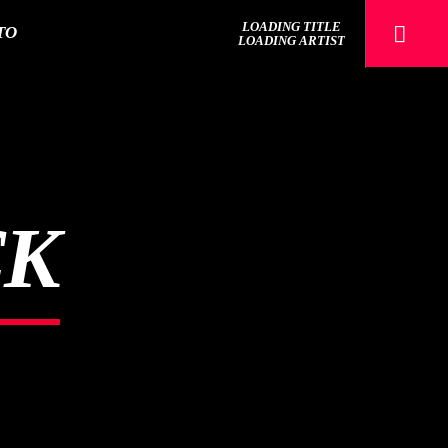
LOADING TITLE
TO
LOADING ARTIST
Sputnik radio | 105.4
CK