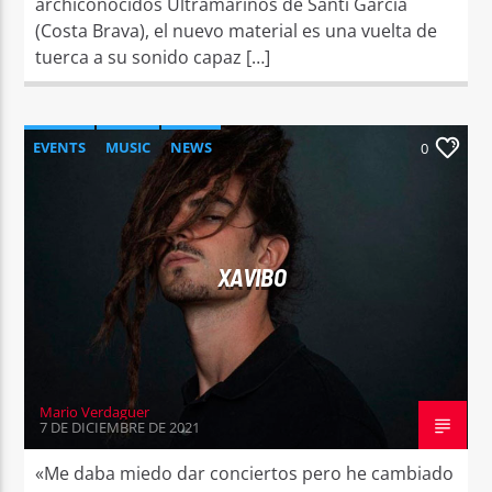
archiconocidos Ultramarinos de Santi García
(Costa Brava), el nuevo material es una vuelta de
tuerca a su sonido capaz […]
EVENTS
MUSIC
NEWS
0
XAVIBO
Mario Verdaguer
7 DE DICIEMBRE DE 2021
«Me daba miedo dar conciertos pero he cambiado