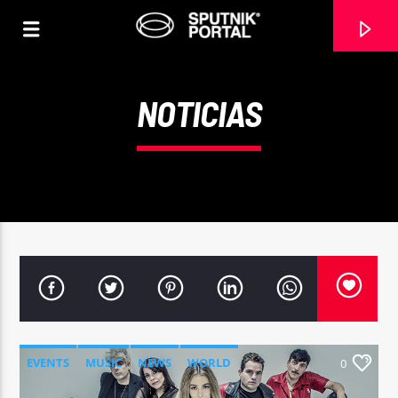
NOTICIAS
0:00
EVENTS
MUSIC
NEWS
WORLD
0
Sputnik radio | 105.4