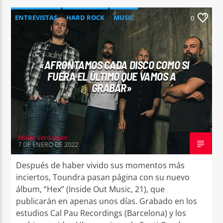
ENTREVISTAS
HARD ROCK
MUSIC
0
NEWS
«AFRONTAMOS CADA DISCO COMO SI
FUERA EL ÚLTIMO QUE VAMOS A
GRABAR»
Mario Verdaguer
7 DE ENERO DE 2022
Después de haber vivido sus momentos más
inciertos, Toundra pasan página con su nuevo
álbum, “Hex” (Inside Out Music, 21), que
publicarán en apenas unos días. Grabado en los
estudios Cal Pau Recordings (Barcelona) y los