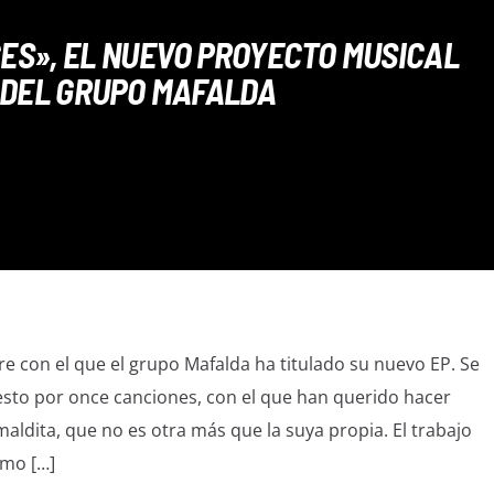
CES», EL NUEVO PROYECTO MUSICAL
DEL GRUPO MAFALDA
bre con el que el grupo Mafalda ha titulado su nuevo EP. Se
sto por once canciones, con el que han querido hacer
aldita, que no es otra más que la suya propia. El trabajo
imo […]