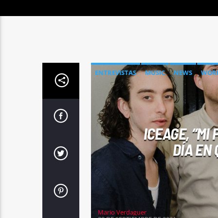
ENTREVISTAS
MUSIC
NEWS
WOR
ICEAGE, “MI
DÍA EN 
Mario Verdaguer