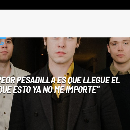
LD
 PEOR PESADILLA ES QUE LLEGUE EL
QUE ESTO YA NO ME IMPORTE”