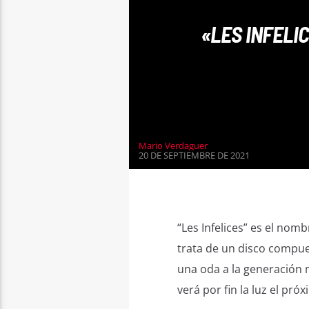
«LES INFELI
Mario Verdaguer
20 DE SEPTIEMBRE DE 2021
“Les Infelices” es el nom
trata de un disco compue
una oda a la generación m
verá por fin la luz el próx