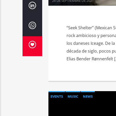
28 DE SEPTIEMBRE DE 2021
“Seek Shelter” (Mexican 
rock ambicioso y persona
los daneses Iceage. De l
década de siglo, pocos 
Elias Bender Rønnenfelt [
EVENTS
MUSIC
NEWS