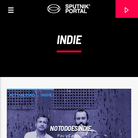
INDIE
0:00
ACTUALIDAD
INDIE
CANCIÓN ACTUAL
NO TITLES AVAILABLE
NOTODOESINDIE
Pau y Carlos.