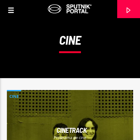
CINE
0:00
CINE
CANCIÓN ACTUAL
NO TITLES AVAILABLE
CINETRACK
Programa de cine