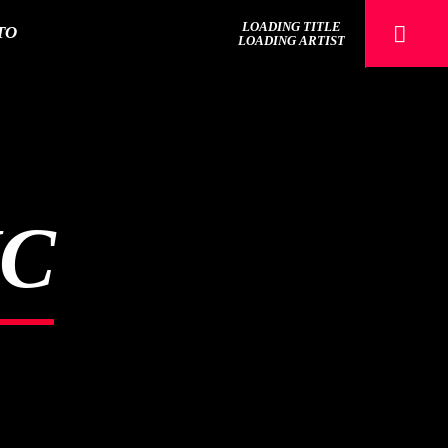
LOADING TITLE
TO
LOADING ARTIST
Sputnik radio | 105.4
IC