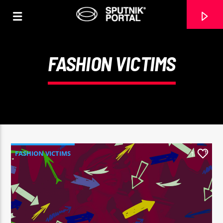
FASHION VICTIMS
0:00
FASHION VICTIMS
1
CANCIÓN ACTUAL
NO TITLES AVAILABLE